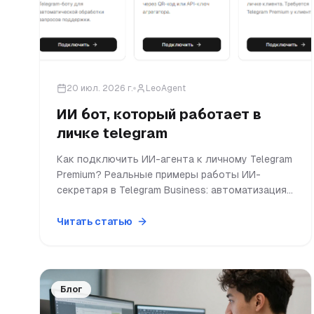
20 июл. 2026 г.
LeoAgent
ИИ бот, который работает в
личке telegram
Как подключить ИИ-агента к личному Telegram
Premium? Реальные примеры работы ИИ-
секретаря в Telegram Business: автоматизация
продаж, фильтрация спама и общение 24/7.
Читать статью
Блог