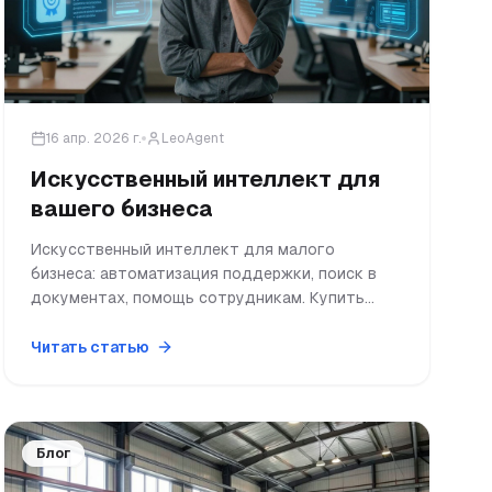
16 апр. 2026 г.
LeoAgent
Искусственный интеллект для
вашего бизнеса
Искусственный интеллект для малого
бизнеса: автоматизация поддержки, поиск в
документах, помощь сотрудникам. Купить
искусственный интеллект для бизнеса просто
с LeoAgent.
Читать статью
Блог